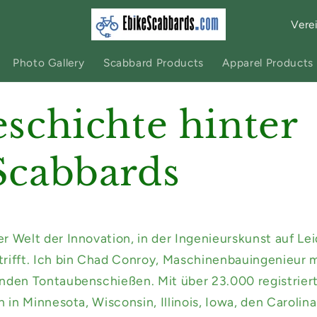
L
a
n
Photo Gallery
Scabbard Products
Apparel Products
d
/
schichte hinter
R
e
Scabbards
g
i
o
n
 Welt der Innovation, in der Ingenieurskunst auf Lei
rifft. Ich bin Chad Conroy, Maschinenbauingenieur 
nden Tontaubenschießen. Mit über 23.000 registrie
n in Minnesota, Wisconsin, Illinois, Iowa, den Caroli