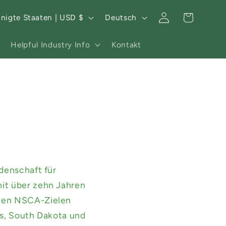
S
Warenkorb
Einloggen
Vereinigte Staaten | USD $
Deutsch
p
r
Helpful Industry Info
Kontakt
a
c
h
e
denschaft für
mit über zehn Jahren
rten NSCA-Zielen
nas, South Dakota und