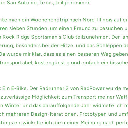
in San Antonio, Texas, teilgenommen.
hte mich ein Wochenendtrip nach Nord-Illinois auf ei
hren sieben Stunden, um einen Freund zu besuchen 
m Rock Ridge Sportsman's Club teilzunehmen. Der lan
erung, besonders bei der Hitze, und das Schleppen d
 Da wurde mir klar, dass es einen besseren Weg gebe
 transportabel, kostengünstig und einfach ein bissch
r: Ein E-Bike. Der Radrunner 2 von RadPower wurde 
zuverlässige Möglichkeit zum Transport meiner Waffe
n Winter und das darauffolgende Jahr widmete ich 
ch mehreren Design-Iterationen, Prototypen und um
otings entwickelte ich die meiner Meinung nach perf